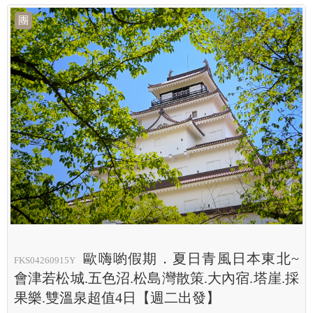
團
歐嗨喲假期．夏日青風日本東北~
FKS04260915Y
會津若松城.五色沼.松島灣散策.大內宿.塔崖.採
果樂.雙溫泉超值4日【週二出發】