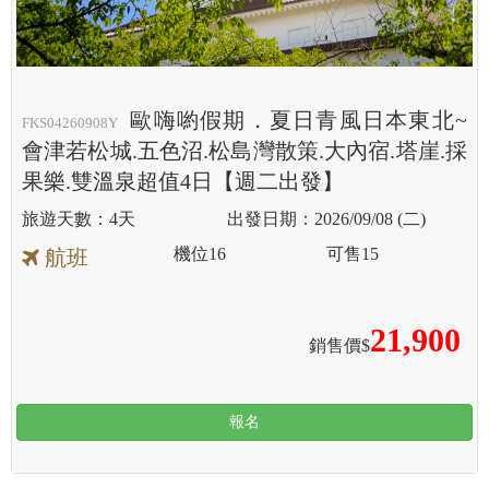
歐嗨喲假期．夏日青風日本東北~
FKS04260908Y
會津若松城.五色沼.松島灣散策.大內宿.塔崖.採
果樂.雙溫泉超值4日【週二出發】
4天
2026/09/08 (二)
機位
16
可售
15
航班
21,900
銷售價$
報名