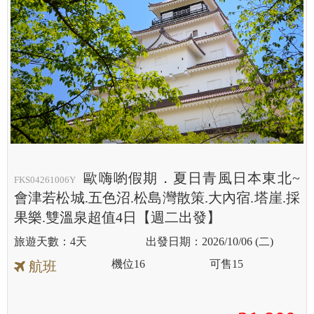
歐嗨喲假期．夏日青風日本東北~
FKS04261006Y
會津若松城.五色沼.松島灣散策.大內宿.塔崖.採
果樂.雙溫泉超值4日【週二出發】
4天
2026/10/06 (二)
機位
16
可售
15
航班