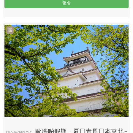
報名
團
歐嗨喲假期．夏日青風日本東北~
FKS04260929Y