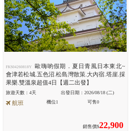
歐嗨喲假期．夏日青風日本東北~
FKS04260818Y
會津若松城.五色沼.松島灣散策.大內宿.塔崖.採
果樂.雙溫泉超值4日【週二出發】
4天
2026/08/18 (二)
機位
1
可售
0
航班
22,900
銷售價$