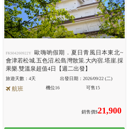
歐嗨喲假期．夏日青風日本東北~
FKS04260922Y
會津若松城.五色沼.松島灣散策.大內宿.塔崖.採
果樂.雙溫泉超值4日【週二出發】
4天
2026/09/22 (二)
機位
16
可售
15
航班
21,900
銷售價$