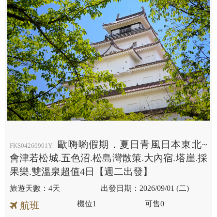
歐嗨喲假期．夏日青風日本東北~
FKS04260901Y
會津若松城.五色沼.松島灣散策.大內宿.塔崖.採
果樂.雙溫泉超值4日【週二出發】
4天
2026/09/01 (二)
機位
1
可售
0
航班