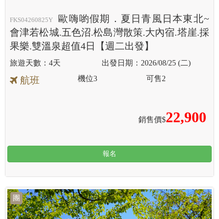
歐嗨喲假期．夏日青風日本東北~
FKS04260825Y
會津若松城.五色沼.松島灣散策.大內宿.塔崖.採
果樂.雙溫泉超值4日【週二出發】
4天
2026/08/25 (二)
機位
3
可售
2
航班
22,900
銷售價$
報名
團