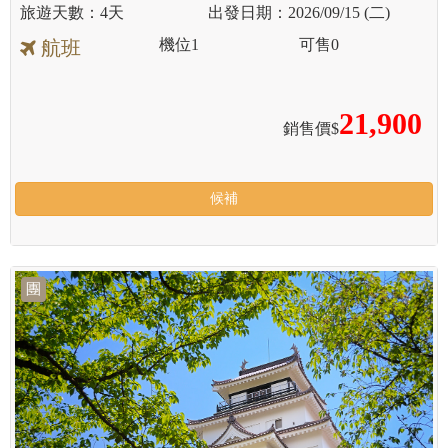
4天
2026/09/15 (二)
機位
1
可售
0
航班
21,900
銷售價$
候補
團