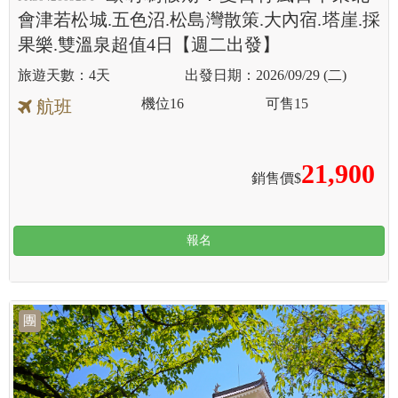
會津若松城.五色沼.松島灣散策.大內宿.塔崖.採
果樂.雙溫泉超值4日【週二出發】
4天
2026/09/29 (二)
機位
16
可售
15
航班
21,900
銷售價$
報名
團